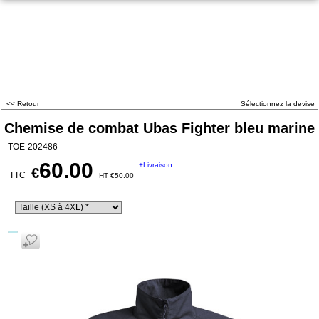
<< Retour
Sélectionnez la devise
Chemise de combat Ubas Fighter bleu marine
TOE-202486
60.00
+Livraison
€
TTC
HT
€
50.00