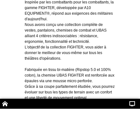
Inspirée par les combattants pour les combattants, la
gamme FIGHTER, développée par A10
EQUIPMENT®, répond aux exigences des militaires
d'aujourd'hui.
Nous avons conçu une collection complète de
vestes, pantalons, chemises de combat et UBAS
alliant 4 critères indissociables : résistance,
ergonomie, fonctionnalité et technicité.
L'objectif de la collection FIGHTER, vous aider à
donner le meilleur de vous-même sur tous les
théâtres d'opérations.
Fabriquée en tissu bi-matière (Ripstop 5.0 et 100%
coton), la chemise UBAS FIGHTER est renforcée aux
épaules via une mousse micro perforée.
Grâce à sa coupe parfaitement étudiée, vous pourrez
évoluer sur tous les types de terrain avec un confort
et une liberté de mouvement optimal.
Le plus, la surface extérieure du tissu Ripstop
possède un double traitement, TEFLON et IR-
PROTECT - Infra Red Protection - qui en fait un allié
indispensable du combattant.
Boutique en ligne créés
avec le logiciel