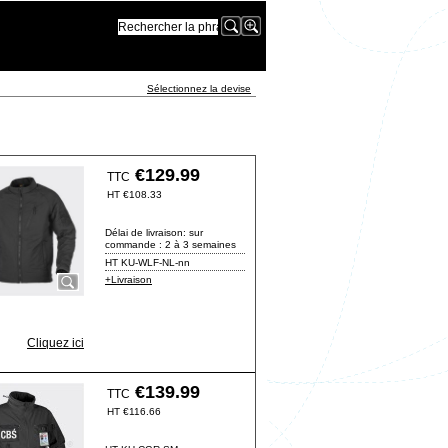
Sélectionnez la devise
€
129.99
TTC
HT
€
108.33
Délai de livraison:
sur
commande : 2 à 3 semaines
HT KU-WLF-NL-nn
+Livraison
Cliquez ici
€
139.99
TTC
HT
€
116.66