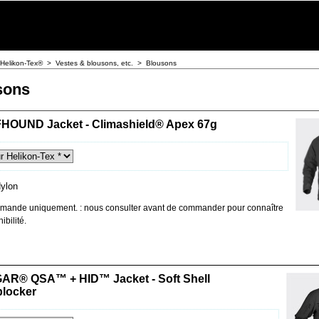
Helikon-Tex®
>
Vestes & blousons, etc.
>
Blousons
sons
OUND Jacket - Climashield® Apex 67g
ylon
mande uniquement. : nous consulter avant de commander pour connaître
ibilité.
R® QSA™ + HID™ Jacket - Soft Shell
locker