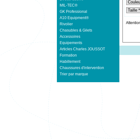
MIL-TEC®
GK Professional
A10 Equipment®
Attentio
Rivolier
Chasubles & Gilets
Accessoires
Equipements
Articles Charles JOUSSOT
Formation
Habillement
Chaussures d'intervention
Trier par marque