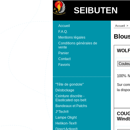
SEIBUTEN
Accueil
Accueil
>
F.A.Q.
Blou
Mentions légales
Conditions générales de
vente
WOLFH
Panier
Contact
Favoris
100% N
"Tête de gondole"
Sur com
la dispon
Déstockage
Ceinture discrète -
Elasticated ops belt
Bandeaux et Patchs
J*Tech®
COUGA
Lampe Olight
Windb
Helikon-Tex®
Direct Action®