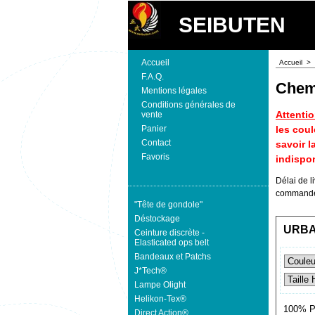
SEIBUTEN
Accueil
Accueil
>
F.A.Q.
Chem
Mentions légales
Conditions générales de
Attenti
vente
les coul
Panier
Contact
savoir l
Favoris
indispo
Délai de l
commande
"Tête de gondole"
Déstockage
URBAN
Ceinture discrète -
Elasticated ops belt
Bandeaux et Patchs
J*Tech®
Lampe Olight
Helikon-Tex®
100% Po
Direct Action®