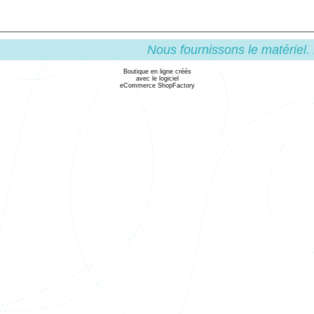
Nous fournissons le matériel.
Boutique en ligne créés
avec le logiciel
eCommerce ShopFactory