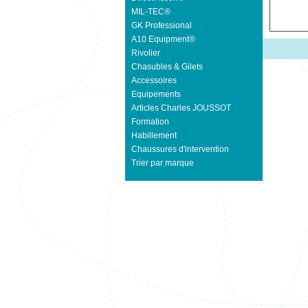
MIL-TEC®
GK Professional
A10 Equipment®
Rivolier
Chasubles & Gilets
Accessoires
Equipements
Articles Charles JOUSSOT
Formation
Habillement
Chaussures d'intervention
Trier par marque