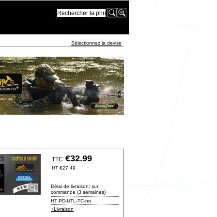
Sélectionnez la devise
€
32.99
TTC
HT
€
27.49
Délai de livraison:
sur
commande (3 semaines)
HT PD-UTL-TC-nn
+Livraison