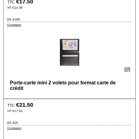
€
17.50
TTC
HT
€
14.58
GK-4188
+Livraison
Porte-carte mini 2 volets pour format carte de
crédit
€
21.50
TTC
HT
€
17.92
GK-426
+Livraison