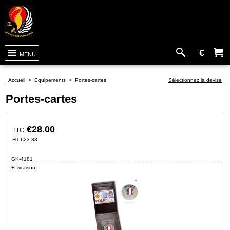
€
MENU
Accueil
>
Equipements
>
Portes-cartes
Sélectionnez la devise
Portes-cartes
€
28.00
TTC
HT
€
23.33
GK-4181
+Livraison