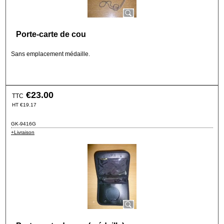
Porte-carte de cou
Sans emplacement médaille.
€
23.00
TTC
HT
€
19.17
GK-9416G
+Livraison