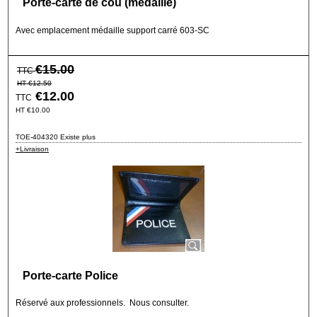
Porte-carte de cou (médaille)
Avec emplacement médaille support carré 603-SC
€
15.00
TTC
HT
€
12.50
€
12.00
TTC
HT
€
10.00
TOE-404320 Existe plus
+Livraison
Porte-carte Police
Réservé aux professionnels. Nous consulter.