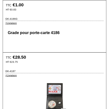
€
1.00
TTC
HT
€
0.83
GK-4186G
+Livraison
Grade pour porte-carte 4186
€
28.50
TTC
HT
€
23.75
GK-4187
+Livraison